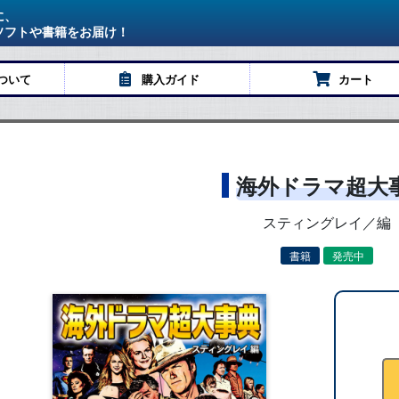
に、
ソフトや書籍をお届け！
ついて
購入ガイド
カート
海外ドラマ超大
スティングレイ／編
書籍
発売中