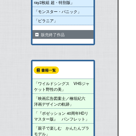
ray2枚組 超・特別版」
「モンスター・パニック」
「ピラニア」
販売終了作品
書籍一覧
「ワイルドシングス VHSジャ
ケット野性の美」
「映画広告図案士／檜垣紀六
洋画デザインの軌跡」
「『ポゼッション 40周年HDリ
マスター版』 パンフレット」
「親子で楽しむ かんたんプラ
モデル」