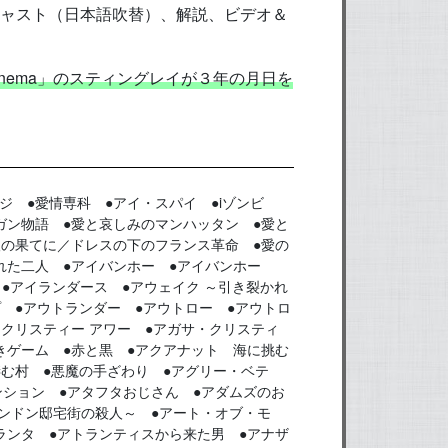
ャスト（日本語吹替）、解説、ビデオ＆
lcinema」のスティングレイが３年の月日を
ジョージ ●愛情専科 ●アイ・スパイ ●iゾンビ
ガン物語 ●愛と哀しみのマンハッタン ●愛と
望の果てに／ドレスの下のフランス革命 ●愛の
れた二人 ●アイバンホー ●アイバンホー
 ●アイランダース ●アウェイク ～引き裂かれ
 ●アウトランダー ●アウトロー ●アウトロ
クリスティー アワー ●アガサ・クリスティ
きゲーム ●赤と黒 ●アクアナット 海に挑む
棲む村 ●悪魔の手ざわり ●アグリー・ベテ
ンション ●アタフタおじさん ●アダムズのお
ロンドン邸宅街の殺人～ ●アート・オブ・モ
ランタ ●アトランティスから来た男 ●アナザ