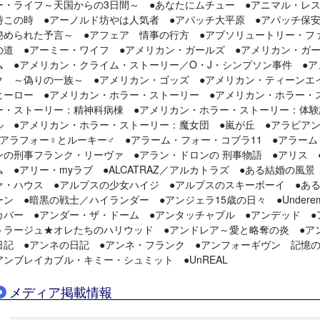
ー・ライフ～天国からの3日間～ ●あなたにムチュー ●アニマル・レ
時この時 ●アーノルド坊やは人気者 ●アパッチ大平原 ●アパッチ保安
秘められた予言～ ●アフェア 情事の行方 ●アブソリュートリー・フ
の道 ●アーミー・ワイフ ●アメリカン・ガールズ ●アメリカン・ガ
ム ●アメリカン・クライム・ストーリー／O・J・シンプソン事件 ●
ク ～偽りの一族～ ●アメリカン・ゴッズ ●アメリカン・ティーンエ
ヒーロー ●アメリカン・ホラー・ストーリー ●アメリカン・ホラー・
ー・ストーリー：精神科病棟 ●アメリカン・ホラー・ストーリー：体験
ル ●アメリカン・ホラー・ストーリー：魔女団 ●嵐が丘 ●アラビア
●アラフォー♀とルーキー♂ ●アラーム・フォー・コブラ11 ●アラーム・フ
ンの刑事フランク・リーヴァ ●アラン・ドロンの 刑事物語 ●アリス 
ム ●アリー・myラブ ●ALCATRAZ／アルカトラズ ●ある結婚の風景
ァ・ハウス ●アルプスの少女ハイジ ●アルプスのスキーボーイ ●ある
ーン ●暗黒の戦士／ハイランダー ●アンジェラ15歳の日々 ●Underem
カバー ●アンダー・ザ・ドーム ●アンタッチャブル ●アンデッド ●
トラージュ★オレたちのハリウッド ●アンドレア～愛と略奪の炎 ●ア
日記 ●アンネの日記 ●アンネ・フランク ●アンフォーギヴン 記憶
アンブレイカブル・キミー・シュミット ●UnREAL
メディア掲載情報