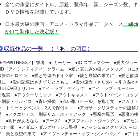
全ての作品にタイトル、原題、製作年、国、シーズン数、キ
ＤＶＤ情報を記載しています。
日本最大級の映画・アニメ・ドラマ作品データベース
「al
かけて制作した決定版！
収録作品の一例 （「あ」の項目）
●EYEWITNESS／目撃者 ●i カーリー ●IQ スプレマシー ●愛犬
●ID（アイデンティティ）クライム ●愛と哀しみの樹／スタッズ・ロニ
復讐のヒロイン ●愛と野望のドイツ家 ●愛と野望の果てに ●愛と欲
嵐に ●愛の記憶はさえずりとともに ●愛の運命（さだめ）～引き裂か
●I☆LOVE!オリバー ●アイ・ラブ・ディック ●アイ・ラブ・ルーシー
た現実 ●アウターリミッツ ●アウトキャスト ●アウトバーン・コップ
ー刑事・セルピコ ●青い探偵 ●赤い靴（ヒール）を抱く女 ●アガサ・
ー トミーとタペンス－2人で探偵を－ ●アガサ・クリスティーの謎解
男 ●アクエリアス 刑事サム・ホディアック ●悪魔の異形 ●悪魔の
ィ ●明日があるなら ●アース2 ●アスファルト・ジャングル ●アセ
化け一家 ●アダム・ダルグリッシュ警視 ●アッシュ＆スクリブス ～
ア 美と欲望の果て ●アドヴェンチャー・オブ・シンドバッド ●アト