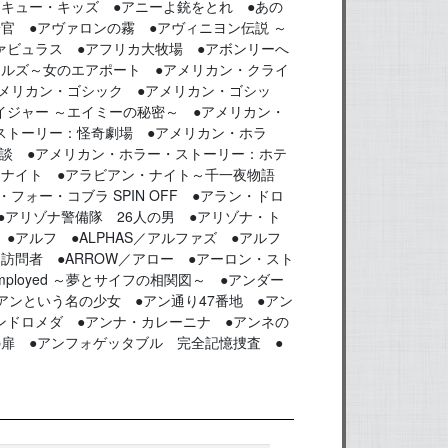
スキュー・キッズ ●アニーよ銃をとれ ●あの
官 ●アヴァロンの霧 ●アヴィニヨン伝説 ～
ァビュラス ●アフリカ大牧場 ●アボンリーへ
ールズ～女のエアポート ●アメリカン・クライ
アメリカン・ゴシック ●アメリカン・ゴシッ
イジャー ～エイミーの秘密～ ●アメリカン・
ストーリー：怪奇劇場 ●アメリカン・ホラ
談 ●アメリカン・ホラー・ストーリー：ホテ
ンナイト ●アラビアン・ナイト～千一夜物語
ォー・コブラ SPIN OFF ●アラン・ドロ
●アリゾナ警備隊 26人の男 ●アリゾナ・ト
 ●アルフ ●ALPHAS／アルファズ ●アルフ
訪問者 ●ARROW／アロー ●アーロン・スト
ployed ～夢とサイフの相関図～ ●アンダー
アンという名の少女 ●アン通り47番地 ●アン
ンドロメダ ●アンナ・カレーニナ ●アンネの
の扉 ●アンフォゲッタブル 完全記憶捜査 ●