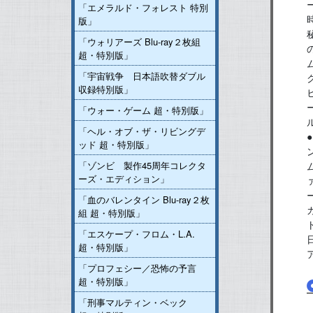
「エメラルド・フォレスト 特別
版」
「ウォリアーズ Blu-ray２枚組
超・特別版」
「宇宙戦争 日本語吹替ダブル
収録特別版」
「ウォー・ゲーム 超・特別版」
「ヘル・オブ・ザ・リビングデ
ッド 超・特別版」
「ゾンビ 製作45周年コレクタ
ーズ・エディション」
「血のバレンタイン Blu-ray２枚
組 超・特別版」
「エスケープ・フロム・L.A.
超・特別版」
「プロフェシー／恐怖の予言
超・特別版」
「刑事マルティン・ベック