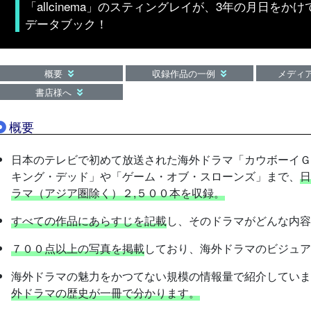
「allcinema」のスティングレイが、3年の月日を
データブック！
概要
収録作品の一例
メディ
書店様へ
概要
日本のテレビで初めて放送された海外ドラマ「カウボーイＧ
キング・デッド」や「ゲーム・オブ・スローンズ」まで、
日
ラマ（アジア圏除く）２,５００本を収録。
すべての作品にあらすじを記載
し、そのドラマがどんな内
７００点以上の写真を掲載
しており、海外ドラマのビジュア
海外ドラマの魅力をかつてない規模の情報量で紹介していま
外ドラマの歴史が一冊で分かります。